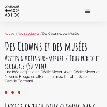
Actions culturelles
Accueil
/
Nos spectacles
/
Des Clowns et des Musées
Des Clowns et des musées
Visites guidées sur-mesure / Tout public et
scolaires (50 min)
Une idée originale de Cécile Meyer. Avec Cécile Meyer et
Noémie Rouge en alternance avec Carolina Garel et
Camille Formenti.